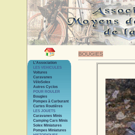
BOUGIES
L'Association
LES VEHICULES
Voitures
Caravanes
VéloSolex
Autres Cyclos
POUR ROULER
Bougies
Pompes à Carburant
Cartes Routières
LES JOUETS
Caravanes Minis
Camping Cars Minis
Solex Miniatures
Pompes Miniatures