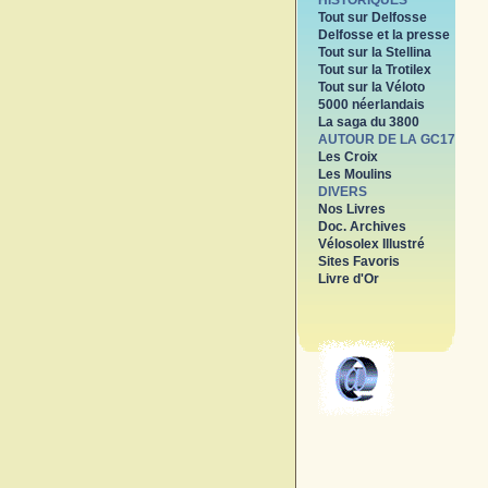
HISTORIQUES
Tout sur Delfosse
Delfosse et la presse
Tout sur la Stellina
Tout sur la Trotilex
Tout sur la Véloto
5000 néerlandais
La saga du 3800
AUTOUR DE LA GC17
Les Croix
Les Moulins
DIVERS
Nos Livres
Doc. Archives
Vélosolex Illustré
Sites Favoris
Livre d'Or