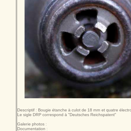
Descriptif : Bougie étanche à culot de 18 mm et quatre élect
Le sigle DRP correspond à "Deutsches Reichspatent"
Galerie photos :
Documentation :