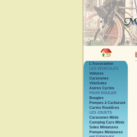
L'Association
LES VEHICULES
Voitures
Caravanes
VéloSolex
Autres Cyclos
POUR ROULER
Bougies
Pompes à Carburant
Cartes Routières
LES JOUETS
Caravanes Minis
Camping Cars Minis
Solex Miniatures
Pompes Miniatures