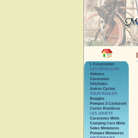
L'Association
LES VEHICULES
Voitures
Caravanes
VéloSolex
Autres Cyclos
POUR ROULER
Bougies
Pompes à Carburant
Cartes Routières
LES JOUETS
Caravanes Minis
Camping Cars Minis
Solex Miniatures
Pompes Miniatures