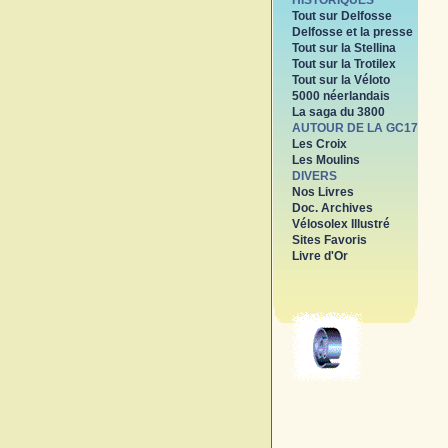
HISTORIQUES
Tout sur Delfosse
Delfosse et la presse
Tout sur la Stellina
Tout sur la Trotilex
Tout sur la Véloto
5000 néerlandais
La saga du 3800
AUTOUR DE LA GC17
Les Croix
Les Moulins
DIVERS
Nos Livres
Doc. Archives
Vélosolex Illustré
Sites Favoris
Livre d'Or