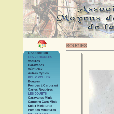
BOUGIES
L'Association
LES VEHICULES
Voitures
Caravanes
VéloSolex
Autres Cyclos
POUR ROULER
Bougies
Pompes à Carburant
Cartes Routières
LES JOUETS
Caravanes Minis
Camping Cars Minis
Solex Miniatures
Pompes Miniatures