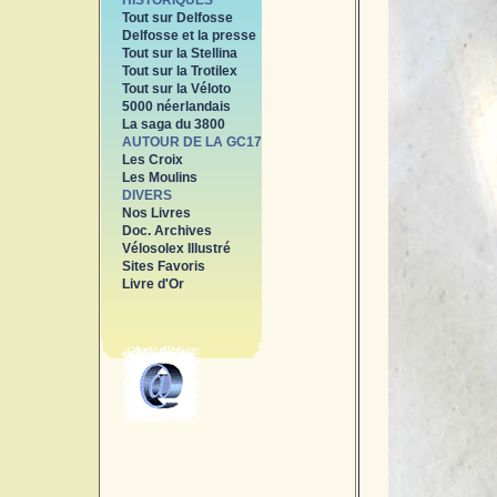
HISTORIQUES
Tout sur Delfosse
Delfosse et la presse
Tout sur la Stellina
Tout sur la Trotilex
Tout sur la Véloto
5000 néerlandais
La saga du 3800
AUTOUR DE LA GC17
Les Croix
Les Moulins
DIVERS
Nos Livres
Doc. Archives
Vélosolex Illustré
Sites Favoris
Livre d'Or