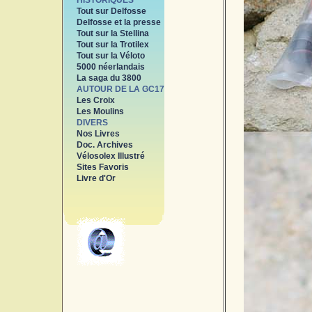
HISTORIQUES
Tout sur Delfosse
Delfosse et la presse
Tout sur la Stellina
Tout sur la Trotilex
Tout sur la Véloto
5000 néerlandais
La saga du 3800
AUTOUR DE LA GC17
Les Croix
Les Moulins
DIVERS
Nos Livres
Doc. Archives
Vélosolex Illustré
Sites Favoris
Livre d'Or