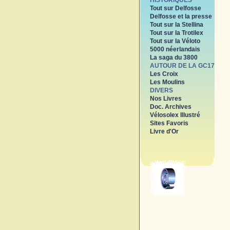
HISTORIQUES
Tout sur Delfosse
Delfosse et la presse
Tout sur la Stellina
Tout sur la Trotilex
Tout sur la Véloto
5000 néerlandais
La saga du 3800
AUTOUR DE LA GC17
Les Croix
Les Moulins
DIVERS
Nos Livres
Doc. Archives
Vélosolex Illustré
Sites Favoris
Livre d'Or