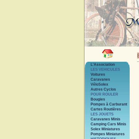
L'Association
LES VEHICULES
Voitures
Caravanes
VéloSolex
Autres Cyclos
POUR ROULER
Bougies
Pompes à Carburant
Cartes Routières
LES JOUETS
Caravanes Minis
Camping Cars Minis
Solex Miniatures
Pompes Miniatures