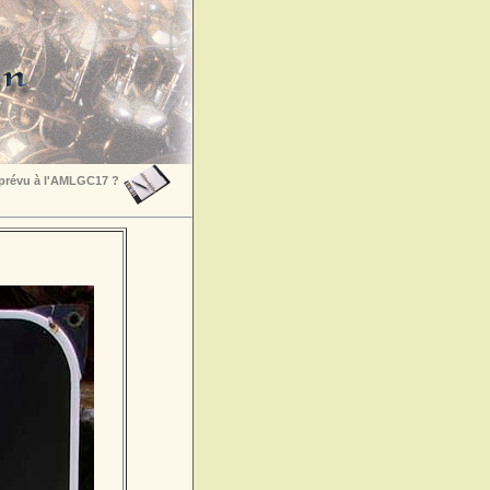
 prévu à l'AMLGC17 ?