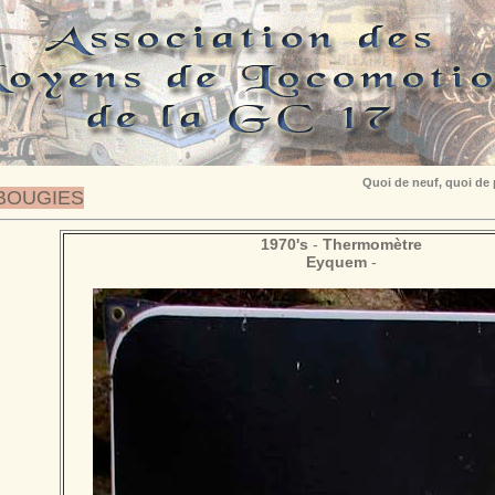
Quoi de neuf, quoi de
BOUGIES
1970's
-
Thermomètre
Eyquem
-