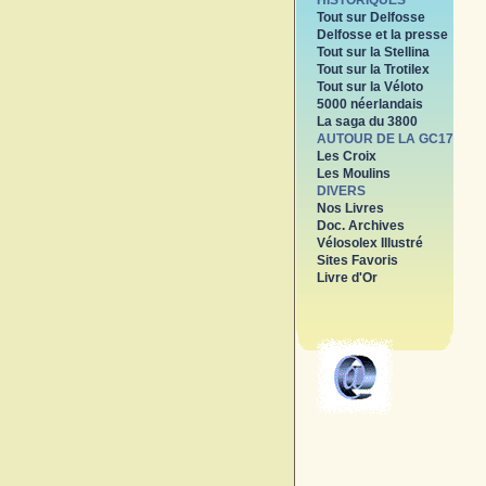
HISTORIQUES
Tout sur Delfosse
Delfosse et la presse
Tout sur la Stellina
Tout sur la Trotilex
Tout sur la Véloto
5000 néerlandais
La saga du 3800
AUTOUR DE LA GC17
Les Croix
Les Moulins
DIVERS
Nos Livres
Doc. Archives
Vélosolex Illustré
Sites Favoris
Livre d'Or