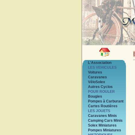
L'Association
LES VEHICULES
Voitures
Caravanes
VéloSolex
Autres Cyclos
POUR ROULER
Bougies
Pompes à Carburant
Cartes Routières
LES JOUETS
Caravanes Minis
Camping Cars Minis
Solex Miniatures
Pompes Miniatures