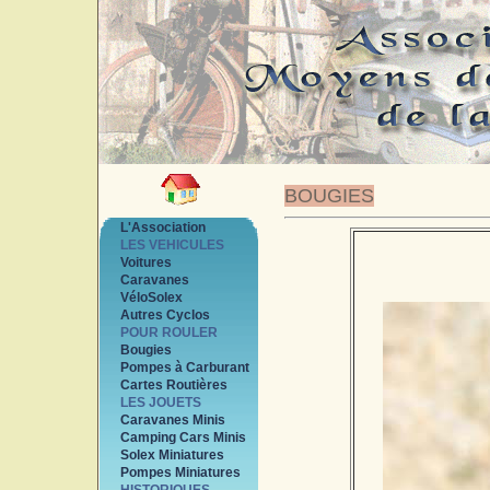
BOUGIES
L'Association
LES VEHICULES
Voitures
Caravanes
VéloSolex
Autres Cyclos
POUR ROULER
Bougies
Pompes à Carburant
Cartes Routières
LES JOUETS
Caravanes Minis
Camping Cars Minis
Solex Miniatures
Pompes Miniatures