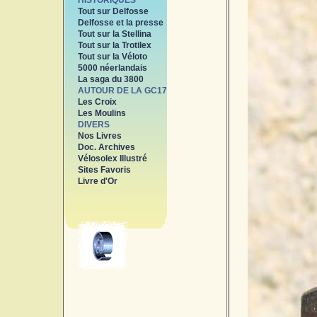
HISTORIQUES
Tout sur Delfosse
Delfosse et la presse
Tout sur la Stellina
Tout sur la Trotilex
Tout sur la Véloto
5000 néerlandais
La saga du 3800
AUTOUR DE LA GC17
Les Croix
Les Moulins
DIVERS
Nos Livres
Doc. Archives
Vélosolex Illustré
Sites Favoris
Livre d'Or