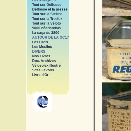
HISTORIQUES
Tout sur Delfosse
Delfosse et la presse
Tout sur la Stellina
Tout sur la Trotilex
Tout sur la Véloto
5000 néerlandais
La saga du 3800
AUTOUR DE LA GC17
Les Croix
Les Moulins
DIVERS
Nos Livres
Doc. Archives
Vélosolex Illustré
Sites Favoris
Livre d'Or