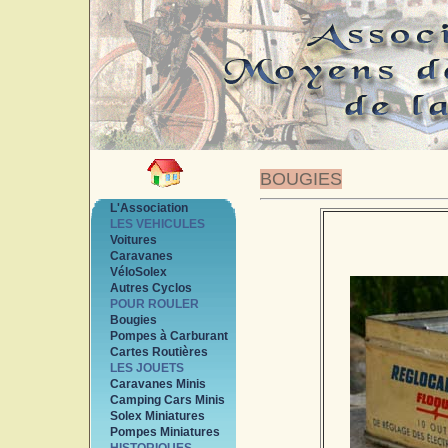
BOUGIES
L'Association
LES VEHICULES
Voitures
Caravanes
VéloSolex
Autres Cyclos
POUR ROULER
Bougies
Pompes à Carburant
Cartes Routières
LES JOUETS
Caravanes Minis
Camping Cars Minis
Solex Miniatures
Pompes Miniatures