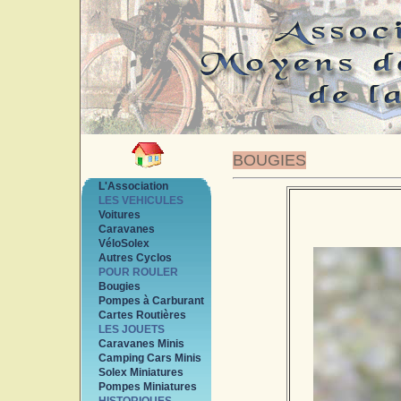
BOUGIES
L'Association
LES VEHICULES
Voitures
Caravanes
VéloSolex
Autres Cyclos
POUR ROULER
Bougies
Pompes à Carburant
Cartes Routières
LES JOUETS
Caravanes Minis
Camping Cars Minis
Solex Miniatures
Pompes Miniatures