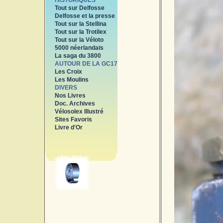
HISTORIQUES
Tout sur Delfosse
Delfosse et la presse
Tout sur la Stellina
Tout sur la Trotilex
Tout sur la Véloto
5000 néerlandais
La saga du 3800
AUTOUR DE LA GC17
Les Croix
Les Moulins
DIVERS
Nos Livres
Doc. Archives
Vélosolex Illustré
Sites Favoris
Livre d'Or