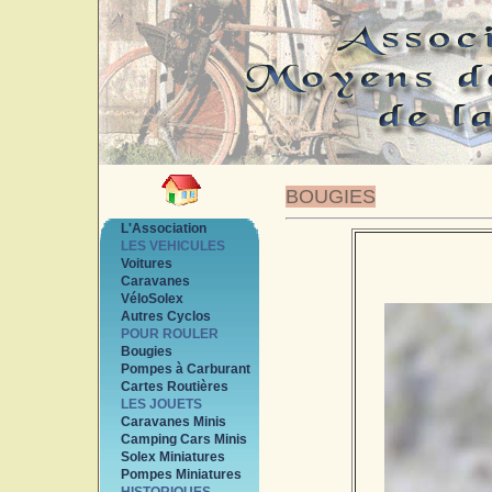
BOUGIES
L'Association
LES VEHICULES
Voitures
Caravanes
VéloSolex
Autres Cyclos
POUR ROULER
Bougies
Pompes à Carburant
Cartes Routières
LES JOUETS
Caravanes Minis
Camping Cars Minis
Solex Miniatures
Pompes Miniatures