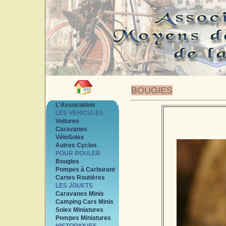
BOUGIES
L'Association
LES VEHICULES
Voitures
Caravanes
VéloSolex
Autres Cyclos
POUR ROULER
Bougies
Pompes à Carburant
Cartes Routières
LES JOUETS
Caravanes Minis
Camping Cars Minis
Solex Miniatures
Pompes Miniatures