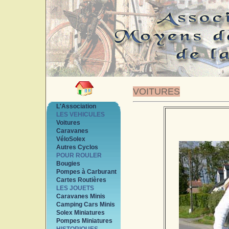
VOITURES
L'Association
LES VEHICULES
Voitures
Caravanes
VéloSolex
Autres Cyclos
POUR ROULER
Bougies
Pompes à Carburant
Cartes Routières
LES JOUETS
Caravanes Minis
Camping Cars Minis
Solex Miniatures
Pompes Miniatures