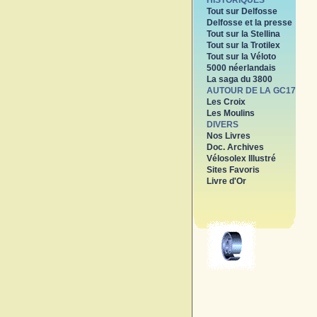
HISTORIQUES
Tout sur Delfosse
Delfosse et la presse
Tout sur la Stellina
Tout sur la Trotilex
Tout sur la Véloto
5000 néerlandais
La saga du 3800
AUTOUR DE LA GC17
Les Croix
Les Moulins
DIVERS
Nos Livres
Doc. Archives
Vélosolex Illustré
Sites Favoris
Livre d'Or