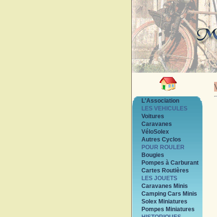
L'Association
LES VEHICULES
Voitures
Caravanes
VéloSolex
Autres Cyclos
POUR ROULER
Bougies
Pompes à Carburant
Cartes Routières
LES JOUETS
Caravanes Minis
Camping Cars Minis
Solex Miniatures
Pompes Miniatures