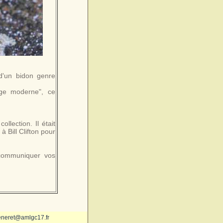
 d'un bidon genre
ge moderne", ce
lection. Il était
 Bill Clifton pour
communiquer vos
eneret@amlgc17.fr