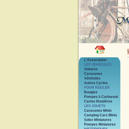
L'Association
LES VEHICULES
Voitures
Caravanes
VéloSolex
Autres Cyclos
POUR ROULER
Bougies
Pompes à Carburant
Cartes Routières
LES JOUETS
Caravanes Minis
Camping Cars Minis
Solex Miniatures
Pompes Miniatures