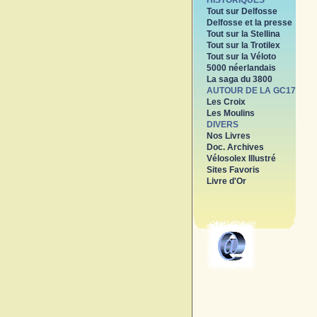
HISTORIQUES
Tout sur Delfosse
Delfosse et la presse
Tout sur la Stellina
Tout sur la Trotilex
Tout sur la Véloto
5000 néerlandais
La saga du 3800
AUTOUR DE LA GC17
Les Croix
Les Moulins
DIVERS
Nos Livres
Doc. Archives
Vélosolex Illustré
Sites Favoris
Livre d'Or