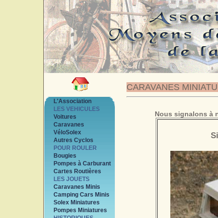
CARAVANES MINIAT
L'Association
LES VEHICULES
Nous signalons à n
Voitures
Caravanes
VéloSolex
S
Autres Cyclos
POUR ROULER
Bougies
Pompes à Carburant
Cartes Routières
LES JOUETS
Caravanes Minis
Camping Cars Minis
Solex Miniatures
Pompes Miniatures