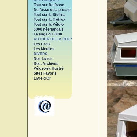
HISTORIQUES
Tout sur Delfosse
Delfosse et la presse
Tout sur la Stellina
Tout sur la Trotilex
Tout sur la Véloto
5000 néerlandais
La saga du 3800
AUTOUR DE LA GC17
Les Croix
Les Moulins
DIVERS
Nos Livres
Doc. Archives
Vélosolex Illustré
Sites Favoris
Livre d'Or