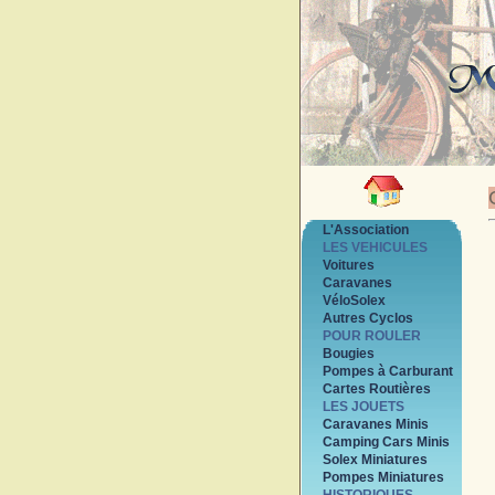
L'Association
LES VEHICULES
Voitures
Caravanes
VéloSolex
Autres Cyclos
POUR ROULER
Bougies
Pompes à Carburant
Cartes Routières
LES JOUETS
Caravanes Minis
Camping Cars Minis
Solex Miniatures
Pompes Miniatures