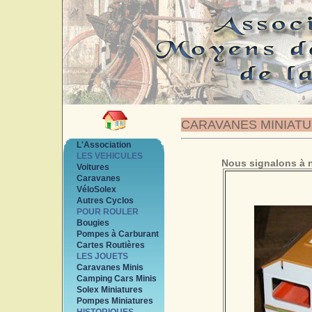
CARAVANES MINIAT
L'Association
LES VEHICULES
Nous signalons à n
Voitures
Caravanes
VéloSolex
Autres Cyclos
POUR ROULER
Bougies
Pompes à Carburant
Cartes Routières
LES JOUETS
Caravanes Minis
Camping Cars Minis
Solex Miniatures
Pompes Miniatures