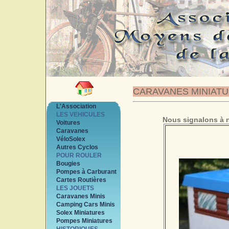
CARAVANES MINIAT
L'Association
LES VEHICULES
Nous signalons à n
Voitures
Caravanes
VéloSolex
Autres Cyclos
POUR ROULER
Bougies
Pompes à Carburant
Cartes Routières
LES JOUETS
Caravanes Minis
Camping Cars Minis
Solex Miniatures
Pompes Miniatures