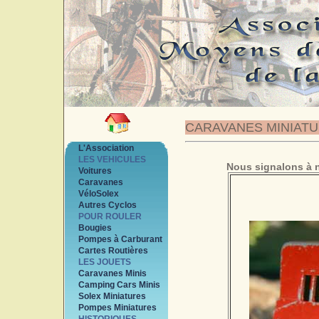
CARAVANES MINIAT
L'Association
LES VEHICULES
Nous signalons à n
Voitures
Caravanes
VéloSolex
Autres Cyclos
POUR ROULER
Bougies
Pompes à Carburant
Cartes Routières
LES JOUETS
Caravanes Minis
Camping Cars Minis
Solex Miniatures
Pompes Miniatures