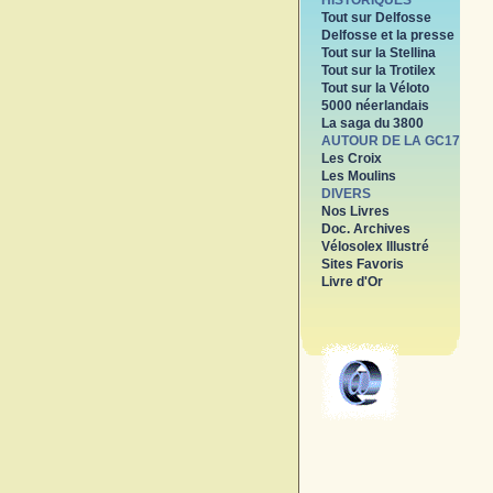
HISTORIQUES
Tout sur Delfosse
Delfosse et la presse
Tout sur la Stellina
Tout sur la Trotilex
Tout sur la Véloto
5000 néerlandais
La saga du 3800
AUTOUR DE LA GC17
Les Croix
Les Moulins
DIVERS
Nos Livres
Doc. Archives
Vélosolex Illustré
Sites Favoris
Livre d'Or