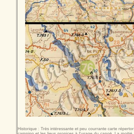
Historique : Très intéressante et peu courrante carte réperto
camping et les lieus propices à l'usage du canoë. La moitié