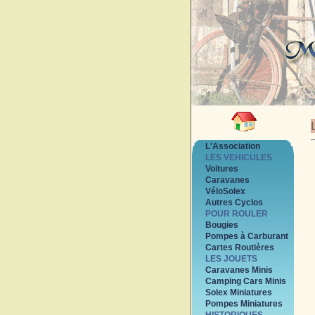
L'Association
LES VEHICULES
Voitures
Caravanes
VéloSolex
Autres Cyclos
POUR ROULER
Bougies
Pompes à Carburant
Cartes Routières
LES JOUETS
Caravanes Minis
Camping Cars Minis
Solex Miniatures
Pompes Miniatures