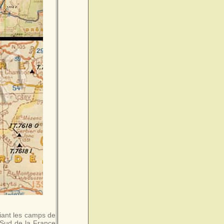
riant les camps de
 Sud de la France