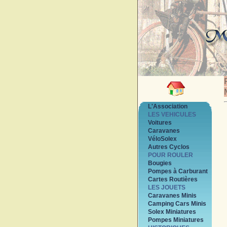
L'Association
LES VEHICULES
Voitures
Caravanes
VéloSolex
Autres Cyclos
POUR ROULER
Bougies
Pompes à Carburant
Cartes Routières
LES JOUETS
Caravanes Minis
Camping Cars Minis
Solex Miniatures
Pompes Miniatures