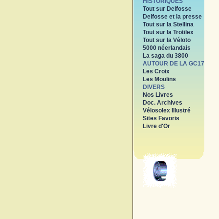
HISTORIQUES
Tout sur Delfosse
Delfosse et la presse
Tout sur la Stellina
Tout sur la Trotilex
Tout sur la Véloto
5000 néerlandais
La saga du 3800
AUTOUR DE LA GC17
Les Croix
Les Moulins
DIVERS
Nos Livres
Doc. Archives
Vélosolex Illustré
Sites Favoris
Livre d'Or