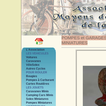
POMPES et GARAGE
MINIATURES
L'Association
LES VEHICULES
Voitures
Caravanes
VéloSolex
Autres Cyclos
POUR ROULER
Bougies
Pompes à Carburant
Cartes Routières
LES JOUETS
Caravanes Minis
Camping Cars Minis
Solex Miniatures
Pompes Miniatures